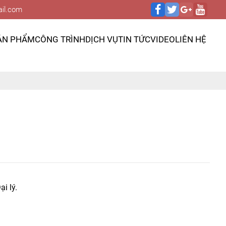
il.com
ẢN PHẨM
CÔNG TRÌNH
DỊCH VỤ
TIN TỨC
VIDEO
LIÊN HỆ
i lý.