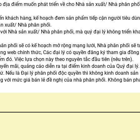
áo địa điểm muốn phát triển về cho Nhà sản xuất/ Nhà phân phố
ển khách hàng, kế hoạch đem sản phẩm tiếp cận người tiêu dùng
ản xuất/ Nhà phân phối.
 với Nhà sản xuất/ Nhà phân phối, mà quý đại lý không triển kh
hân phối sẽ có kế hoạch mở rộng mạng lưới, Nhà phân phối sẽ t
trang web chính thức, Các đại lý có quyền đăng ký tham gia đồn
m đó. Việc lựa chọn này theo nguyên tắc đầu tiên (nêu trên).
yến mãi, quảng cáo diễn ra tại điểm kinh doanh của Quý đại lý.
. Nếu là Đại lý phân phối độc quyền thì không kinh doanh sản
với mức giá bán lẻ đề nghị của nhà phân phối. Không bán phá