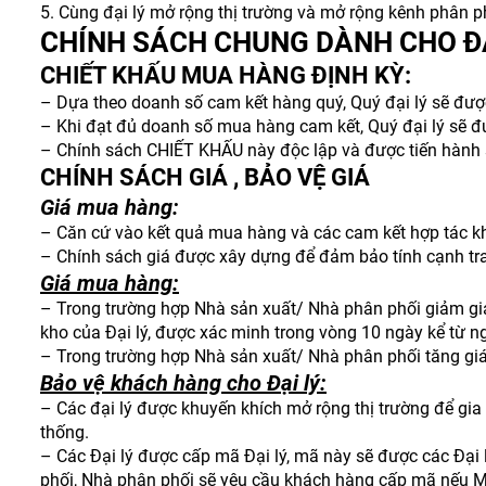
5. Cùng đại lý mở rộng thị trường và mở rộng kênh phân ph
CHÍNH SÁCH CHUNG DÀNH CHO ĐẠ
CHIẾT KHẤU MUA HÀNG ĐỊNH KỲ:
– Dựa theo doanh số cam kết hàng quý, Quý đại lý sẽ đượ
– Khi đạt đủ doanh số mua hàng cam kết, Quý đại lý sẽ đư
– Chính sách CHIẾT KHẤU này độc lập và được tiến hành s
CHÍNH SÁCH GIÁ , BẢO VỆ GIÁ
Giá mua hàng:
– Căn cứ vào kết quả mua hàng và các cam kết hợp tác kh
– Chính sách giá được xây dựng để đảm bảo tính cạnh tranh
Giá mua hàng:
– Trong trường hợp Nhà sản xuất/ Nhà phân phối giảm giá
kho của Đại lý, được xác minh trong vòng 10 ngày kể từ n
– Trong trường hợp Nhà sản xuất/ Nhà phân phối tăng giá
Bảo vệ khách hàng cho Đại lý:
– Các đại lý được khuyến khích mở rộng thị trường để gia
thống.
– Các Đại lý được cấp mã Đại lý, mã này sẽ được các Đại 
phối, Nhà phân phối sẽ yêu cầu khách hàng cấp mã nếu Mã