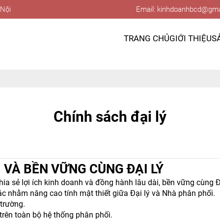
 Nội
Email: kinhdoanhbcd@gma
TRANG CHỦ
GIỚI THIỆU
S
Chính sách đại lý
 VÀ BỀN VỮNG CÙNG ĐẠI LÝ
chia sẻ lợi ích kinh doanh và đồng hành lâu dài, bền vững cùng Đạ
ác nhằm nâng cao tính mật thiết giữa Đại lý và Nhà phân phối.
 trường.
trên toàn bộ hệ thống phân phối.