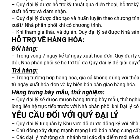
– Quý đại lý được hỗ trợ kỹ thuật qua điện thoại, hỗ trợ 
xuất hổ trợ và đảm nhận.
– Quý đại lý được đào tạo và huấn luyện theo chương trì
xuất/ Nhà phân phối khi có chương trình.
– Khi tham gia thầu và dự án, Quý đại lý sẽ được Nhà sản 
HỖ TRỢ VỀ HÀNG HÓA:
Đổi hàng:
– Trong vòng 7 ngày kể từ ngày xuất hóa đơn, Quý đại lý
đổi, Nhà phân phối sẽ hỗ trợ tối đa Quý đại lý để giải quyế
Trả hàng:
– Trong trường hợp hàng hóa, giá cả không đúng với thỏa 
từ ngày xuất hóa đơn và ký biên bản bàn giao hàng hóa.
Hàng trưng bày mẫu, thử nghiệm:
– Quý đại lý sẽ được mượn hàng trưng bày mẫu, thử nghiệ
lòng liên hệ trực tiếp trước với Nhà phân phối khi Đại lý có
YÊU CẦU ĐỐI VỚI QUÝ ĐẠI LÝ
– Quý đại lý tự quản lý Khu vực đã được đăng ký với Nhà p
– Chủ động xây dựng mạnh mạng lưới bán hàng cung cấp s
– Các đại lý mở rộng chi nhánh tại các địa điểm mới sẽ đư