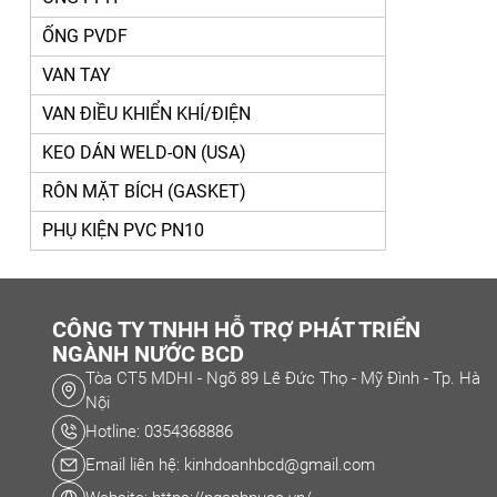
ỐNG PVDF
VAN TAY
VAN ĐIỀU KHIỂN KHÍ/ĐIỆN
KEO DÁN WELD-ON (USA)
RÔN MẶT BÍCH (GASKET)
PHỤ KIỆN PVC PN10
CÔNG TY TNHH HỖ TRỢ PHÁT TRIỂN
NGÀNH NƯỚC BCD
Tòa CT5 MDHI - Ngõ 89 Lê Đức Thọ - Mỹ Đình - Tp. Hà
Nội
Hotline: 0354368886
Email liên hệ: kinhdoanhbcd@gmail.com