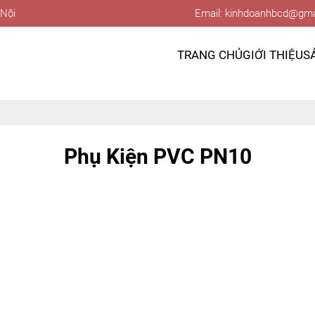
 Nội
Email: kinhdoanhbcd@gma
TRANG CHỦ
GIỚI THIỆU
S
Phụ Kiện PVC PN10