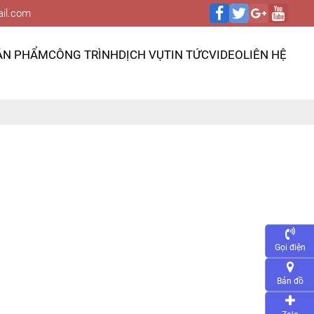
il.com
ẢN PHẨM
CÔNG TRÌNH
DỊCH VỤ
TIN TỨC
VIDEO
LIÊN HỆ
Gọi điện
Bản đồ