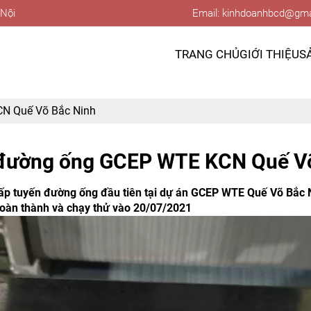
 Nội
Email: kinhdoanhbcd@gma
TRANG CHỦ
GIỚI THIỆU
S
N Quế Võ Bắc Ninh
 đường ống GCEP WTE KCN Quế Võ
 tuyến đường ống đầu tiên tại dự án GCEP WTE Quế Võ Bắc Ni
hoàn thành và chạy thử vào 20/07/2021