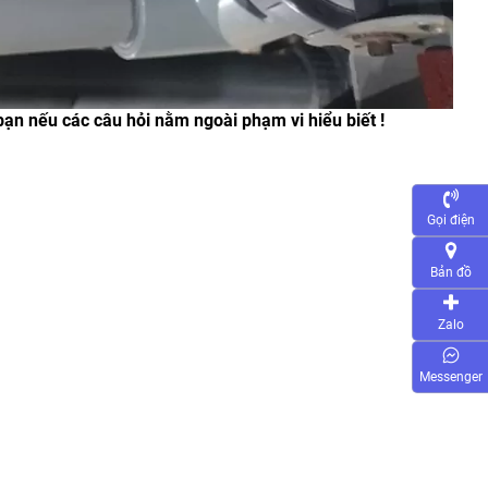
 bạn nếu các câu hỏi nằm ngoài phạm vi hiểu biết !
Gọi điện
Bản đồ
Zalo
Messenger