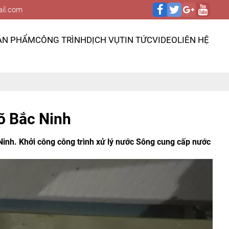
il.com
ẢN PHẨM
CÔNG TRÌNH
DỊCH VỤ
TIN TỨC
VIDEO
LIÊN HỆ
 Bắc Ninh
nh. Khởi công công trình xử lý nước Sông cung cấp nước