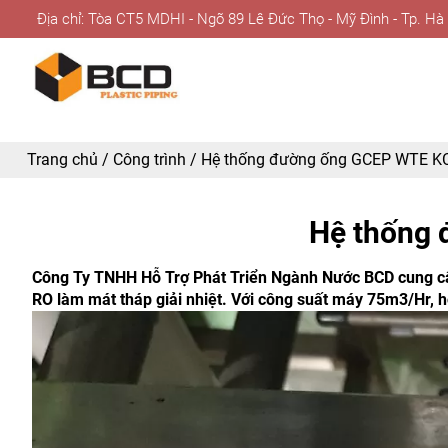
Địa chỉ: Tòa CT5 MDHI - Ngõ 89 Lê Đức Thọ - Mỹ Đình - Tp. Hà
Trang chủ
/
Công trình
/
Hệ thống đường ống GCEP WTE KC
Hệ thống
Công Ty TNHH Hỗ Trợ Phát Triển Ngành Nước BCD cung cấp
RO làm mát tháp giải nhiệt. Với công suất máy 75m3/Hr, 