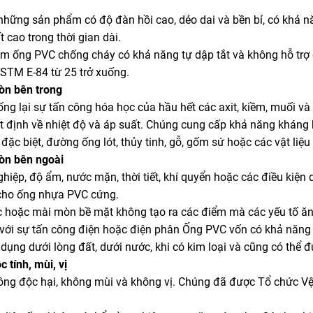
những sản phẩm có độ đàn hồi cao, dẻo dai và bền bỉ, có khả nă
 cao trong thời gian dài.
m ống PVC chống cháy có khả năng tự dập tắt và không hỗ trợ q
ASTM E-84 từ 25 trở xuống.
òn bên trong
ng lại sự tấn công hóa học của hầu hết các axit, kiềm, muối v
t định về nhiệt độ và áp suất. Chúng cung cấp khả năng kháng 
 đặc biệt, đường ống lót, thủy tinh, gỗ, gốm sứ hoặc các vật l
òn bên ngoài
hiệp, độ ẩm, nước mặn, thời tiết, khí quyển hoặc các điều kiện 
 cho ống nhựa PVC cứng.
c hoặc mài mòn bề mặt không tạo ra các điểm mà các yếu tố ăn
với sự tấn công điện hoặc điện phân Ống PVC vốn có khả năng
dụng dưới lòng đất, dưới nước, khi có kim loại và cũng có thể đư
 tính, mùi, vị
ng độc hại, không mùi và không vị. Chúng đã được Tổ chức Vệ 