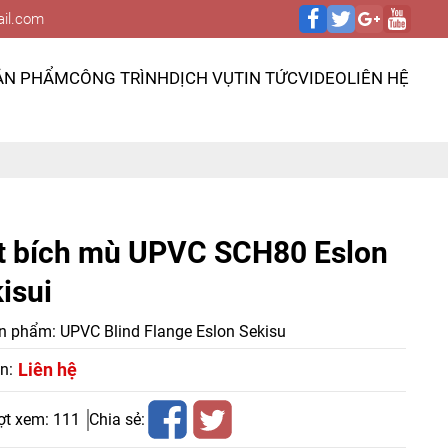
il.com
ẢN PHẨM
CÔNG TRÌNH
DỊCH VỤ
TIN TỨC
VIDEO
LIÊN HỆ
t bích mù UPVC SCH80 Eslon
isui
n phẩm:
UPVC Blind Flange Eslon Sekisu
Liên hệ
n:
ợt xem:
111
Chia sẻ: