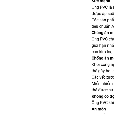
Sức mạnh
Ống PVC là 
được áp suất
Các sản phẩ
tiêu chuẩn 
Chống ăn m
Ống PVC chố
giới hạn nhấ
của kim loại
Chống ăn m
Khói công ng
thể gây hại
Các vết xướ
Miễn nhiễm 
thể được sử 
Không có độc
Ống PVC khô
Ăn mòn