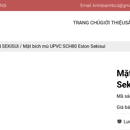
 Nội
Email: kinhdoanhbcd@gma
TRANG CHỦ
GIỚI THIỆU
S
 SEKISUI
/
Mặt bích mù UPVC SCH80 Eslon Sekisui
Mặ
Sek
Mã sả
Giá bá
Lư