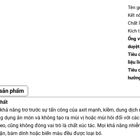
Tên g
Kết n
Chất 
Kích 
Ống v
duyệt
Tiêu 
liệu l
Tiêu 
hưởng
 sản phẩm
chất
khả năng trơ trước sự tấn công của axit mạnh, kiềm, dung dịch 
g dụng ăn mòn và không tạo ra mùi vị hoặc mùi hôi đối với các
heo, cũng không đóng vai trò là chất xúc tác. Mọi khả năng nhi
cặn, bám dính hoặc biến màu đều được loại bỏ.