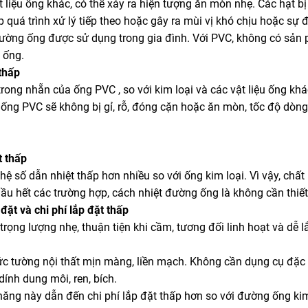
t liệu ống khác, có thể xảy ra hiện tượng ăn mòn nhẹ. Các hạt 
 quá trình xử lý tiếp theo hoặc gây ra mùi vị khó chịu hoặc s
đường ống được sử dụng trong gia đình. Với PVC, không có sản
 ống.
thấp
rong nhẵn của ống PVC , so với kim loại và các vật liệu ống kh
 ống PVC sẽ không bị gỉ, rỗ, đóng cặn hoặc ăn mòn, tốc độ dòng
t thấp
ệ số dẫn nhiệt thấp hơn nhiều so với ống kim loại. Vì vậy, chấ
ầu hết các trường hợp, cách nhiệt đường ống là không cần thiết
đặt và chi phí lắp đặt thấp
rọng lượng nhẹ, thuận tiện khi cầm, tương đối linh hoạt và dễ l
c tường nội thất mịn màng, liền mạch. Không cần dụng cụ đặc 
 dính dung môi, ren, bích.
năng này dẫn đến chi phí lắp đặt thấp hơn so với đường ống kim