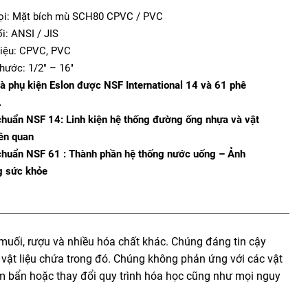
ọi: Mặt bích mù SCH80 CPVC / PVC
ối: ANSI / JIS
liệu: CPVC, PVC
thước: 1/2″ – 16″
à phụ kiện Eslon được NSF International 14 và 61 phê
.
chuẩn NSF 14: Linh kiện hệ thống đường ống nhựa và vật
iên quan
chuẩn NSF 61 : Thành phần hệ thống nước uống – Ảnh
 sức khỏe
muối, rượu và nhiều hóa chất khác. Chúng đáng tin cậy
 vật liệu chứa trong đó. Chúng không phản ứng với các vật
ễm bẩn hoặc thay đổi quy trình hóa học cũng như mọi nguy