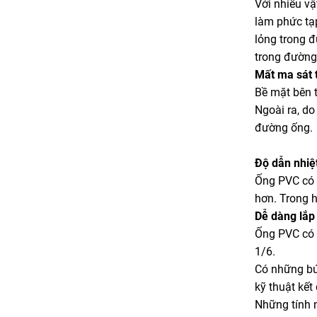
Với nhiều vậ
làm phức tạp
lỏng trong 
trong đường
Mất ma sát 
Bề mặt bên t
Ngoài ra, do
đường ống.
Độ dẫn nhiệ
Ống PVC có h
hơn. Trong h
Dễ dàng lắp 
Ống PVC có t
1/6.
Có những bứ
kỹ thuật kết
Những tính 