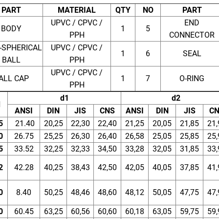
PART
MATERIAL
QTY
NO
PART
UPVC / CPVC /
END
BODY
1
5
PPH
CONNECTOR
-SPHERICAL
UPVC / CPVC /
1
6
SEAL
BALL
PPH
UPVC / CPVC /
ALL CAP
1
7
O-RING
PPH
d1
d2
d
ANSI
DIN
JIS
CNS
ANSI
DIN
JIS
C
5
21.40
20,25
22,30
22,40
21,25
20,05
21,85
21,
0
26.75
25,25
26,30
26,40
26,58
25,05
25,85
25,
5
33.52
32,25
32,33
34,50
33,28
32,05
31,85
33,
2
42.28
40,25
38,43
42,50
42,05
40,05
37,85
41,
0
8.40
50,25
48,46
48,60
48,12
50,05
47,75
47,
0
60.45
63,25
60,56
60,60
60,18
63,05
59,75
59,