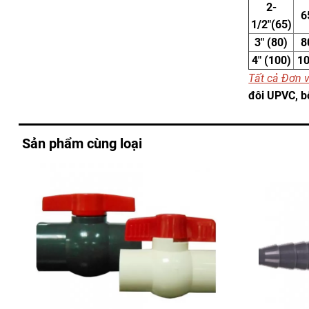
2-
6
1/2″(65)
3″ (80)
8
4″ (100)
1
Tất cả Đơn v
đôi UPVC, b
Sản phẩm cùng loại