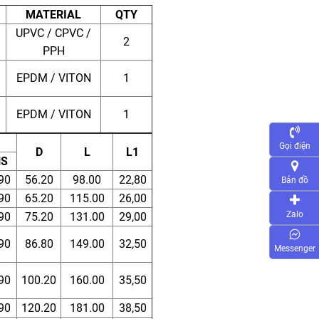
MATERIAL
QTY
UPVC / CPVC /
2
PPH
EPDM / VITON
1
EPDM / VITON
1
Gọi điện
D
L
L1
NS
90
56.20
98.00
22,80
Bản đồ
90
65.20
115.00
26,00
Zalo
90
75.20
131.00
29,00
90
86.80
149.00
32,50
Messenger
90
100.20
160.00
35,50
90
120.20
181.00
38,50