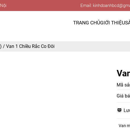
 Nội
Email: kinhdoanhbcd@gma
TRANG CHỦ
GIỚI THIỆU
S
)
/
Van 1 Chiều Rắc Co Đôi
Van
Mã sả
Giá bá
Lư
Van mộ