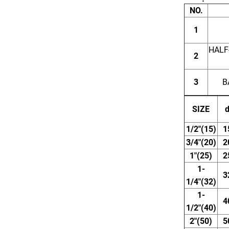
NO.
1
HALF
2
3
B
SIZE
1/2″(15)
1
3/4″(20)
2
1″(25)
2
1-
3
1/4″(32)
1-
4
1/2″(40)
2″(50)
5