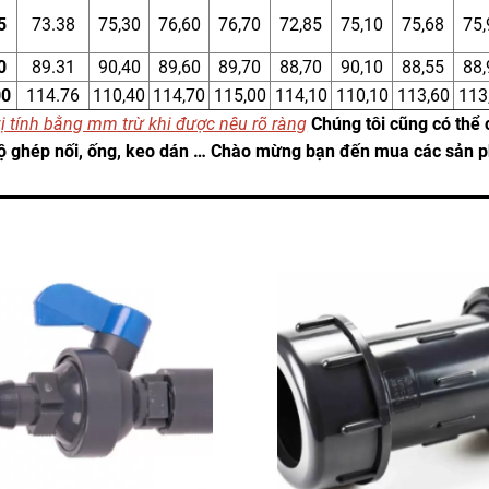
5
73.38
75,30
76,60
76,70
72,85
75,10
75,68
75,
0
89.31
90,40
89,60
89,70
88,70
90,10
88,55
88,
00
114.76
110,40
114,70
115,00
114,10
110,10
113,60
113
ị tính bằng mm trừ khi được nêu rõ ràng
Chúng tôi cũng có thể 
ộ ghép nối, ống, keo dán … Chào mừng bạn đến mua các sản p