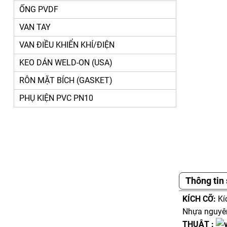
ỐNG PVDF
VAN TAY
VAN ĐIỀU KHIỂN KHÍ/ĐIỆN
KEO DÁN WELD-ON (USA)
RÔN MẶT BÍCH (GASKET)
PHỤ KIỆN PVC PN10
Thông tin
KÍCH CỠ:
Kíc
Nhựa nguyên
THUẬT :