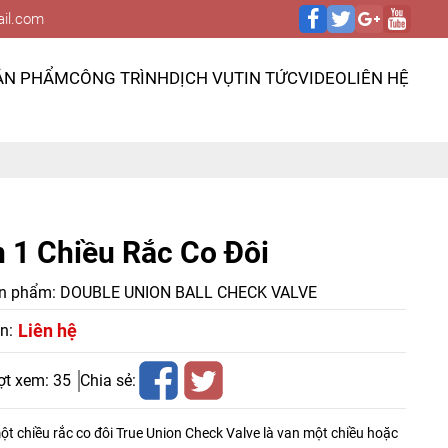
il.com
ẢN PHẨM
CÔNG TRÌNH
DỊCH VỤ
TIN TỨC
VIDEO
LIÊN HỆ
 1 Chiều Rắc Co Đôi
n phẩm:
DOUBLE UNION BALL CHECK VALVE
Liên hệ
n:
ợt xem:
35
Chia sẻ:
t chiều rắc co đôi True Union Check Valve là van một chiều hoặc