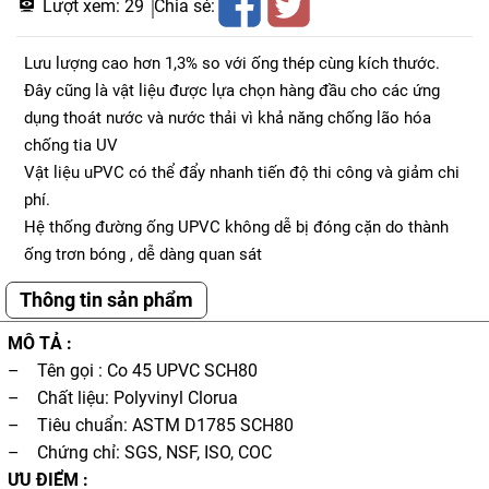
Lượt xem:
29
Chia sẻ:
Lưu lượng cao hơn 1,3% so với ống thép cùng kích thước.
Đây cũng là vật liệu được lựa chọn hàng đầu cho các ứng
dụng thoát nước và nước thải vì khả năng chống lão hóa
chống tia UV
Vật liệu uPVC có thể đẩy nhanh tiến độ thi công và giảm chi
phí.
Hệ thống đường ống UPVC không dễ bị đóng cặn do thành
ống trơn bóng , dễ dàng quan sát
Thông tin sản phẩm
MÔ TẢ :
– Tên gọi : Co 45 UPVC SCH80
– Chất liệu: Polyvinyl Clorua
– Tiêu chuẩn: ASTM D1785 SCH80
– Chứng chỉ: SGS, NSF, ISO, COC
ƯU ĐIỂM :