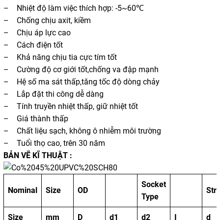
– Nhiệt độ làm việc thích hợp: -5~60℃
– Chống chịu axit, kiềm
– Chịu áp lực cao
– Cách điện tốt
– Khả năng chịu tia cực tím tốt
– Cường độ cơ giới tốt,chống va đập mạnh
– Hệ số ma sát thấp,tăng tốc độ dòng chảy
– Lắp đặt thi công dễ dàng
– Tính truyền nhiệt thấp, giữ nhiệt tốt
– Giá thành thấp
– Chất liệu sạch, không ô nhiễm môi trường
– Tuổi thọ cao, trên 30 năm
BẢN VẼ KĨ THUẬT :
Socket
Nominal
Size
OD
Str
Type
Size
mm
D
d1
d2
I
d