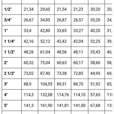
1/2″
21,34
29,60
21,54
21,23
30,20
20,
3/4″
26,67
34,85
26,87
26,57
35,20
24,
1″
33,4
42,80
33,65
33,27
40,20
31,
1 1/4″
42,16
52,12
42,42
42,04
32,25
39,
1 1/2″
48,26
61,04
48,56
48,11
35,43
46,
2″
60,32
75,04
60,63
60,17
38,60
58,
2 1/2″
73,02
87,40
73,38
72,85
44,95
69,
3″
88,9
104,55
89,31
88,70
51,92
85,
4″
114,3
132,08
114,76
114,10
57,65
110
5″
141,3
161,90
141,81
141,00
67,68
133