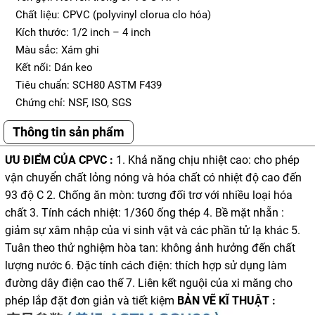
Chất liệu: CPVC (polyvinyl clorua clo hóa)
Kích thước: 1/2 inch – 4 inch
Màu sắc: Xám ghi
Kết nối: Dán keo
Tiêu chuẩn: SCH80 ASTM F439
Chứng chỉ: NSF, ISO, SGS
Thông tin sản phẩm
ƯU ĐIỂM CỦA CPVC :
1. Khả năng chịu nhiệt cao: cho phép
vận chuyển chất lỏng nóng và hóa chất có nhiệt độ cao đến
93 độ C 2. Chống ăn mòn: tương đối trơ với nhiều loại hóa
chất 3. Tính cách nhiệt: 1/360 ống thép 4. Bề mặt nhẵn :
giảm sự xâm nhập của vi sinh vật và các phần tử lạ khác 5.
Tuân theo thử nghiệm hòa tan: không ảnh hưởng đến chất
lượng nước 6. Đặc tính cách điện: thích hợp sử dụng làm
đường dây điện cao thế 7. Liên kết nguội của xi măng cho
phép lắp đặt đơn giản và tiết kiệm
BẢN VẼ KĨ THUẬT :