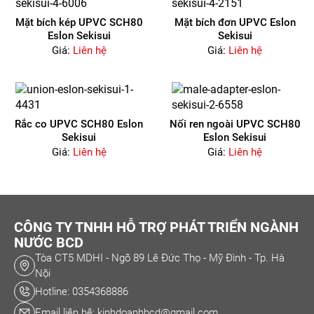
Mặt bích kép UPVC SCH80
Mặt bích đơn UPVC Eslon
Eslon Sekisui
Sekisui
Giá:
Liên hệ
Giá:
Liên hệ
Rắc co UPVC SCH80 Eslon
Nối ren ngoài UPVC SCH80
Sekisui
Eslon Sekisui
Giá:
Liên hệ
Giá:
Liên hệ
CÔNG TY TNHH HỖ TRỢ PHÁT TRIỂN NGÀNH
NƯỚC BCD
Tòa CT5 MDHI - Ngõ 89 Lê Đức Thọ - Mỹ Đình - Tp. Hà
Nội
Hotline: 0354368886
Email liên hệ: kinhdoanhbcd@gmail.com