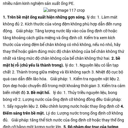
nhiều năm kinh nghiệm sản xuất ống PE.
1. Trên bề mặt ống xuất hiện những gợn sóng.
lý do:
1. Làm mát
không đủ
2. Kích thước của vòng đệm không phù hợp dẫn đến rung
động.
Giải pháp:
Tăng lượng nước lấy vào của ống định cỡ hoặc
tăng khoảng cách giữa miệng và ống định cỡ. Kiểm tra xem kích
thước của vòng đệm bể chân không có nhỏ không, nếu nó nhỏ, hãy
thay thế hoặc giảm đúng mức độ chân không của bể chân không thứ
nhất và tăng mức độ chân không của bể chân không thứ hai.
2. bề
mặt bị rỗ (chủ yếu là thành trong).
lý do:
1. Nguyên liệu có lẫn tạp
chất
2. Thành trong giữa miệng và lõi không sạch
3. Nhiệt độ cục bộ
quá cao dẫn đến lão hóa.
Giải pháp:
1. Kiểm tra nguyên vật liệu
2.
Dọn dẹp hoặc chuyển đổi trong một khoảng thời gian
3. Kiểm tra cảm
biến nhiệt độ
3. Bề mặt hố.
lý do:
1. Thủy triều nguyên liệu, bong
bóng vỡ
2. Lượng nước của ống định cỡ không đồng đều
Giải pháp:
1. Sấy nguyên liệu
2. Điều chỉnh lượng nước hoặc thay ống định cỡ
4.
Điểm sáng trên bề mặt.
Lý do: Lượng nước trong ống định cỡ không
đủ.
Giải pháp: tăng thể tích nước của ống định cỡ hoặc thay thế ống
định cỡ bằng một lượng nước lớn.
5. Độ nhám dọc trục của tường