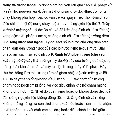
trong và tường ngoài
Lý do: độ ẩm nguyên liệu quá cao
Giải pháp: xử
lý sấy khô nguyên liệu
6, bề mặt không sáng
Lý do: Nhiệt độ nóng
chảy không phù hợp hoặc có vấn đề với nguyên liệu thô
Giải pháp:
điều chỉnh nhiệt độ nóng chảy hoặc thay thế nguyên liệu thô
7. Trầy
xước bề mặt ngoài
Lý do: Có cát và đá trên ống định cỡ, tấm đỡ hoặc
vòng đệm
Giải pháp: Làm sạch ống định cỡ, tấm đỡ hoặc vòng đệm
8. đường nước mặt ngoài
Lý do: Một số lỗ nước của ống định cỡ bị
chặn, dẫn đến lượng nước của các lỗ nước riêng lẻ quá mức.
Giải
pháp: làm sạch tay áo định cỡ
9. Rãnh tường bên trong (chủ yếu
xuất hiện ở độ dày thành ống)
Lý do: Độ dày của tường quá dày, sự
nóng chảy khó làm mát và xảy ra hiện tượng chảy.
Giải pháp: Hãy
thử hệ thống làm mát trung tâm để giảm nhiệt độ của miệng và lõi.
10. Độ dày thành ống không đều
lý do:
1. Các chốt của miệng
chạm hoặc lõi chạm bị lỏng, và việc điều chỉnh khe hở chạm miệng
không phù hợp.
2. Nhiệt độ của miệng hoặc lõi không đồng đều, dẫn
đến dòng nguyên liệu không đồng đều.
3. Ống định cỡ và miệng
không thẳng hàng, và con thoi shunt xoắn ốc hoặc màn hình bị chặn.
Giải pháp:
1. Siết chặt các bu lông hoặc điều chỉnh khe hở giữa