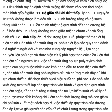
miệng và cảm ứng
2. Kiểm tra cuộn dây nóng và cảm biến nhiệt độ
3. Điều chỉnh tay áo định cỡ và miệng để chạm vào con thoi hoặc
màn hình gấp ở giữa.
11. Độ giãn dài khi đứt thấp
lý do:
1. Nguyên
liệu thô không được làm dẻo tốt
2. Định hướng tăng và độ sạch
tăng
Giải pháp:
1. Điều chỉnh nhiệt độ quy trình để tăng cường hiệu
quả hóa dẻo
2. Tăng khoảng cách giữa miệng chạm vào và ống
định cỡ.
12. Hình elip lớn
Lý do: Trọng lực
Giải pháp: thêm thiết bị
hiệu chỉnh
Các nhà sản xuất ống PE phải thiết lập các quy trình đánh
giá nghiêm ngặt đối với các nhà cung cấp nguyên liệu, lựa chọn
nguyên liệu phù hợp và thực hiện xử lý phù hợp theo các điều kiện thử
nghiệm của nguyên liệu. Việc sản xuất ống áp lực polyetylen chất
lượng cao phụ thuộc nhiều vào khả năng đầu ra toàn diện của thiết
bị, các nhà sản xuất ống phải nghiên cứu và chứng minh đầy đủ khi
lựa chọn thiết bị để chọn thiết bị có hiệu suất chi phí cao. Các nhà sản
xuất ống nên thiết lập các quy trình vận hành và quy định quy trình
nghiêm ngặt, đồng thời tăng cường các nỗ lực kiểm soát và xử lý để
đạt được mục đích không chỉ kiểm soát chất lượng ống mà còn giảm
chi phí sản xuất một cách hợp lý. Việc thiết lập quy trình của đường
ống áp lực và giải quyết các vấn đề về chất lượng trong quy trình sản