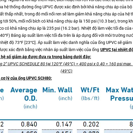
ủa hệ thống đường ống UPVC được xác định bởi khả năng chịu áp của bộ
ất thấp nhất, trong đó mối nối ren sẽ làm giảm khả năng chịu áp của hệ 
 tới 50%, mối nối bích có khả năng chịu áp là 150 psi (10.3 bar), trong kh
co có khả năng chịu áp là 235 psi (16.2 bar). Nhiệt độ làm việc tối đa củ
140°F) Bảng áp suất làm việc tối đa trên là áp dụng đối với môi trường nư
 nhiệt độ 73°F [23°C]. Áp suất làm việc danh nghĩa của ống UPVC sẽ giảm 
được xác định bằng việc nhân áp suất làm việc của ống
UPVC tại nhiệt đ
i hệ số giảm áp được đưa ra trong bảng dưới đây:
ng 2″ UPVC SCHEDULE 80 tại 120°F (49°C) = 400 psi x 0.40 = 160 psi max. 
(49°C)
 cơ lý của ống UPVC SCH80: