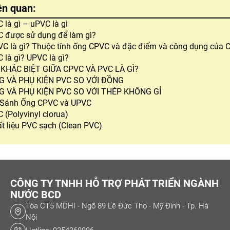
iên quan:
 là gì – uPVC là gì
 được sử dụng để làm gì?
C là gì? Thuộc tính ống CPVC và đặc điểm và công dụng của 
 là gì? UPVC là gì?
KHÁC BIỆT GIỮA CPVC VÀ PVC LÀ GÌ?
G VÀ PHỤ KIỆN PVC SO VỚI ĐỒNG
G VÀ PHỤ KIỆN PVC SO VỚI THÉP KHÔNG GỈ
 Sánh Ống CPVC và UPVC
 (Polyvinyl clorua)
t liệu PVC sạch (Clean PVC)
CÔNG TY TNHH HỖ TRỢ PHÁT TRIỂN NGÀNH
NƯỚC BCD
Tòa CT5 MDHI - Ngõ 89 Lê Đức Thọ - Mỹ Đình - Tp. Hà
Nội