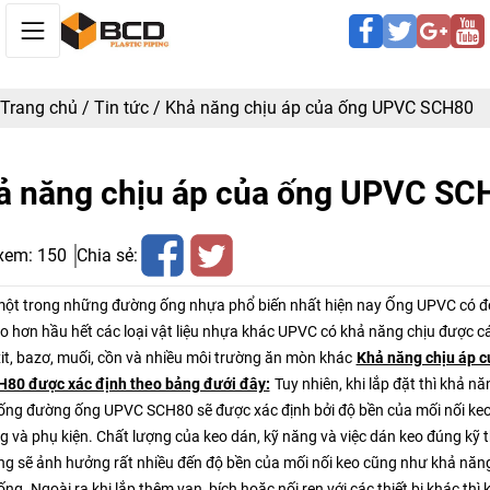
Trang chủ
/
Tin tức
/
Khả năng chịu áp của ống UPVC SCH80
ả năng chịu áp của ống UPVC SC
xem:
150
Chia sẻ:
một trong những đường ống nhựa phổ biến nhất hiện nay Ống UPVC có đ
o hơn hầu hết các loại vật liệu nhựa khác UPVC có khả năng chịu được c
it, bazơ, muối, cồn và nhiều môi trường ăn mòn khác
Khả năng chịu áp c
80 được xác định theo bảng đưới đây:
Tuy nhiên, khi lắp đặt thì khả nă
ống đường ống UPVC SCH80 sẽ được xác định bởi độ bền của mối nối keo
 và phụ kiện. Chất lượng của keo dán, kỹ năng và việc dán keo đúng kỹ 
g sẽ ảnh hưởng rất nhiều đến độ bền của mối nối keo cũng như khả năng
ng. Ngoài ra khi lắp thêm van, bích hoặc nối ren với các thiết bị khác thì