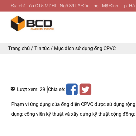
Địa chỉ: Tòa CT5 MDHI - Ngõ 89 Lê Đức Thọ - Mỹ Đình - Tp. Hà
Trang chủ
/
Tin tức
/
Mục đích sử dụng ống CPVC
Lượt xem:
29
Chia sẻ:
Phạm vi ứng dụng của ống điện CPVC được sử dụng rộng rãi
dụng; công viên kỹ thuật và xây dựng kỹ thuật cộng đồng; 