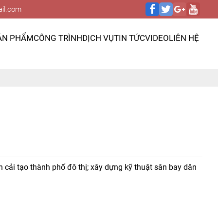
il.com
ẢN PHẨM
CÔNG TRÌNH
DỊCH VỤ
TIN TỨC
VIDEO
LIÊN HỆ
 cải tạo thành phố đô thị; xây dựng kỹ thuật sân bay dân