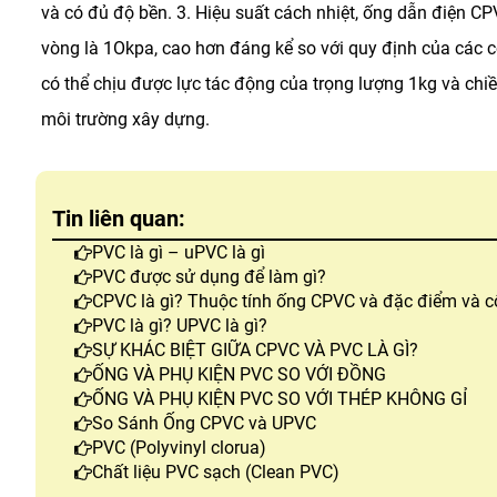
và có đủ độ bền. 3. Hiệu suất cách nhiệt, ống dẫn điện C
vòng là 1Okpa, cao hơn đáng kể so với quy định của các c
có thể chịu được lực tác động của trọng lượng 1kg và chi
môi trường xây dựng.
Tin liên quan:
PVC là gì – uPVC là gì
PVC được sử dụng để làm gì?
CPVC là gì? Thuộc tính ống CPVC và đặc điểm và 
PVC là gì? UPVC là gì?
SỰ KHÁC BIỆT GIỮA CPVC VÀ PVC LÀ GÌ?
ỐNG VÀ PHỤ KIỆN PVC SO VỚI ĐỒNG
ỐNG VÀ PHỤ KIỆN PVC SO VỚI THÉP KHÔNG GỈ
So Sánh Ống CPVC và UPVC
PVC (Polyvinyl clorua)
Chất liệu PVC sạch (Clean PVC)