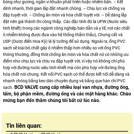
bóng như gương, ngăn vi khuẩn phát triển hoặc nhiễm bẩn. – Kết
dính nhanh, thời gian lắp đặt nhanh chóng. – Chịu lực và chống va
đập tuyệt vời. – Chống ăn mòn và hóa chất tuyệt vời. – Dễ dàng lắp
đặt nên giá thành thi công thấp.
Các đặc tính đó là UPW (Nước siêu
tinh khiết) trong các ngành công nghiệp bán dẫn và y tế, nơi các chất
ô nhiễm không được đưa vào hệ thống thẩm thấu), Chưng cất và
USP (Dược điển Hoa Kỳ) là lý tưởng để sử dụng. Ngoài ra, ống PVC
sạch sẽ loại bỏ chất gây ô nhiễm thấp hơn nhiều so với ống PVC
thông thường, đồng thời chống ăn mòn và hóa chất nó có những ưu
điểm như chịu lực và chịu va đập tuyệt vời, vì vậy nó không chỉ phù
hợp với đường nước siêu tinh khiết mà còn phù hợp với đường ống
hóa chất nói chung. Kết nối PVC sạch có thể được kết nối dễ dàng và
nhanh chóng bằng keo dán chuyên dụng và bằng que hàn chỉ PVC
BCD VALVE cung cấp nhiều loại van nhựa, đường ống,
sạch.
tấm, bộ phận mềm, đường ống và các mặt hàng khác. Chào
mừng bạn đến thăm chúng tôi bất cứ lúc nào.
Tin liên quan: