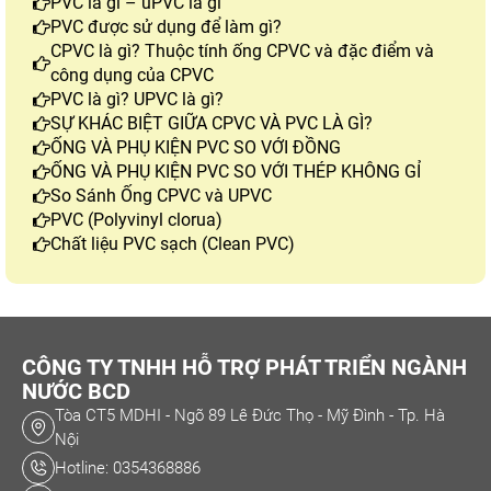
PVC là gì – uPVC là gì
PVC được sử dụng để làm gì?
CPVC là gì? Thuộc tính ống CPVC và đặc điểm và
công dụng của CPVC
PVC là gì? UPVC là gì?
SỰ KHÁC BIỆT GIỮA CPVC VÀ PVC LÀ GÌ?
ỐNG VÀ PHỤ KIỆN PVC SO VỚI ĐỒNG
ỐNG VÀ PHỤ KIỆN PVC SO VỚI THÉP KHÔNG GỈ
So Sánh Ống CPVC và UPVC
PVC (Polyvinyl clorua)
Chất liệu PVC sạch (Clean PVC)
CÔNG TY TNHH HỖ TRỢ PHÁT TRIỂN NGÀNH
NƯỚC BCD
Tòa CT5 MDHI - Ngõ 89 Lê Đức Thọ - Mỹ Đình - Tp. Hà
Nội
Hotline: 0354368886