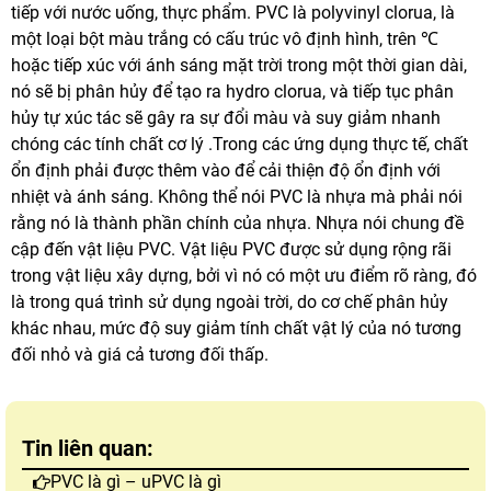
tiếp với nước uống, thực phẩm.
PVC là polyvinyl clorua, là
một loại bột màu trắng có cấu trúc vô định hình, trên ℃
hoặc tiếp xúc với ánh sáng mặt trời trong một thời gian dài,
nó sẽ bị phân hủy để tạo ra hydro clorua, và tiếp tục phân
hủy tự xúc tác sẽ gây ra sự đổi màu và suy giảm nhanh
chóng các tính chất cơ lý .Trong các ứng dụng thực tế, chất
ổn định phải được thêm vào để cải thiện độ ổn định với
nhiệt và ánh sáng.
Không thể nói PVC là nhựa mà phải nói
rằng nó là thành phần chính của nhựa. Nhựa nói chung đề
cập đến vật liệu PVC.
Vật liệu PVC được sử dụng rộng rãi
trong vật liệu xây dựng, bởi vì nó có một ưu điểm rõ ràng, đó
là trong quá trình sử dụng ngoài trời, do cơ chế phân hủy
khác nhau, mức độ suy giảm tính chất vật lý của nó tương
đối nhỏ và giá cả tương đối thấp.
Tin liên quan:
PVC là gì – uPVC là gì