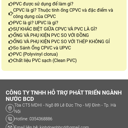
PVC được sử dụng để làm gì?
CPVC là gì? Thuộc tính ống CPVC và đặc điểm và
công dụng của CPVC
PVC là gì? UPVC là gì?
SỰ KHÁC BIỆT GIỮA CPVC VÀ PVC LÀ GÌ?
ỐNG VÀ PHỤ KIỆN PVC SO VỚI ĐỒNG
ỐNG VÀ PHỤ KIỆN PVC SO VỚI THÉP KHÔNG GỈ
So Sánh Ống CPVC và UPVC
PVC (Polyvinyl clorua)
Chất liệu PVC sạch (Clean PVC)
CÔNG TY TNHH HỖ TRỢ PHÁT TRIỂN NGÀNH
NƯỚC BCD
Tòa CT5 MDHI - Ngõ 89 Lê Đức Thọ - Mỹ Đình - Tp. Hà
Nội
Hotline: 0354368886
Email liên hệ: kinhdoanhbcd@gmail.com