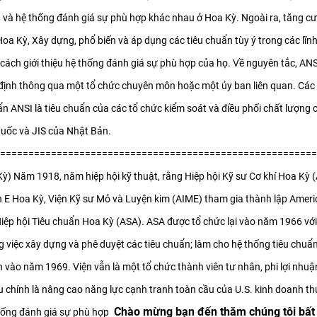
n và hệ thống đánh giá sự phù hợp khác nhau ở Hoa Kỳ. Ngoài ra, tăng 
a Kỳ, Xây dựng, phổ biến và áp dụng các tiêu chuẩn tùy ý trong các lĩn
ách giới thiệu hệ thống đánh giá sự phù hợp của họ. Về nguyên tắc, AN
 định thông qua một tổ chức chuyên môn hoặc một ủy ban liên quan. Các
ẩn ANSI là tiêu chuẩn của các tổ chức kiểm soát và điều phối chất lượng
uốc và JIS của Nhật Bản.
========================================================
ỳ) Năm 1918, năm hiệp hội kỹ thuật, rằng Hiệp hội Kỹ sư Cơ khí Hoa Kỳ (
 E Hoa Kỳ, Viện Kỹ sư Mỏ và Luyện kim (AIME) tham gia thành lập Amer
 Hiệp hội Tiêu chuẩn Hoa Kỳ (ASA). ASA được tổ chức lại vào năm 1966 với
 việc xây dựng và phê duyệt các tiêu chuẩn; làm cho hệ thống tiêu chuẩ
nh vào năm 1969. Viện vẫn là một tổ chức thành viên tư nhân, phi lợi nhu
 chính là nâng cao năng lực cạnh tranh toàn cầu của U.S. kinh doanh thú
Chào mừng bạn đến thăm chúng tôi bất 
hống đánh giá sự phù hợp