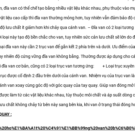
, đĩa van có thể chế tạo bằng nhiều vật liệu khác nhau, phụ thuộc vào m
vật liệu cao cấp thì đĩa van thường mỏng hơn, tuy nhiên vẫn đảm bảo độ 
 độ lưu chất ít giảm hơn khi chảy qua cánh van.
– Đĩa van có 2 loại tương 
i loại này tạo độ bền chắc cho van, tuy nhiên sức cản lưu chất sẽ lớn do 
loại đĩa van này cần 2 trục van để gắn kết 2 phía trên và dưới. Ưu điểm củ
tuy nhiên độ cứng vững đĩa van không bằng. Thường được áp dụng cho c
 đĩa van cơ bản, cũng có 2 loại trục van tương ứng:
+ Loại trục xuyên q
c được cố định 2 đầu trên dưới của cánh van.
Nhiệm vụ của trục van l
ánh van xoay cùng góc độ với góc quay của tay quay. Giúp van đóng mở h
được làm từ các vật liệu khác nhau, tùy thuộc môi chất và áp suất dòng 
 lưu chất không chảy từ bên này sang bên kia, khi van ở trạng thái đóng h
QUAY :