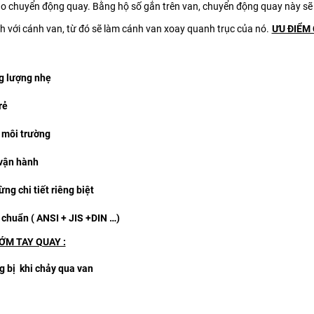
tạo chuyển động quay. Bằng hộ số gắn trên van, chuyển động quay này s
nh với cánh van, từ đó sẽ làm cánh van xoay quanh trục của nó.
ƯU ĐIỂM
ng lượng nhẹ
rẻ
 môi trường
 vận hành
ng chi tiết riêng biệt
 chuẩn ( ANSI + JIS +DIN …)
ỚM TAY QUAY :
g bị khi chảy qua van