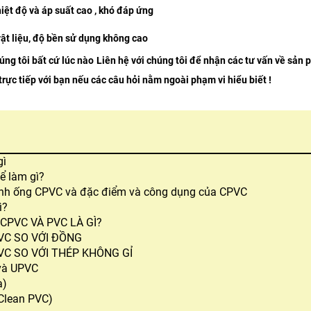
iệt độ và áp suất cao , khó đáp ứng
vật liệu, độ bền sử dụng không cao
g tôi bất cứ lúc nào
Liên hệ với chúng tôi để nhận các tư vấn về sản 
trực tiếp với bạn nếu các câu hỏi nằm ngoài phạm vi hiểu biết !
gì
ể làm gì?
ính ống CPVC và đặc điểm và công dụng của CPVC
ì?
CPVC VÀ PVC LÀ GÌ?
VC SO VỚI ĐỒNG
VC SO VỚI THÉP KHÔNG GỈ
và UPVC
a)
(Clean PVC)