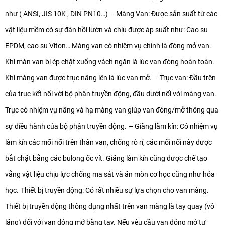
như ( ANSI, JIS 10K , DIN PN10…)
– Màng Van: Được sản suất từ các
vật liệu mềm có sự đàn hồi lướn và chịu được áp suất như: Cao su
EPDM, cao su Viton… Màng van có nhiệm vụ chính là đóng mở van.
Khi màn van bị ép chặt xuống vách ngăn là lúc van đóng hoàn toàn.
Khi màng van được trục nâng lên là lúc van mở.
– Trục van: Đầu trên
của trục kết nối với bộ phận truyền động, đầu dưới nối với màng van.
Trục có nhiệm vụ nâng và hạ màng van giúp van đóng/mở thông qua
sự điều hành của bộ phận truyền động.
– Giăng lằm kín: Có nhiệm vụ
làm kín các mối nối trên thân van, chống rò rỉ, các mối nối này được
bắt chặt bằng các bulong ốc vít. Giăng làm kín cũng được chế tạo
vằng vật liệu chịu lực chống ma sát và ăn mòn cơ học cũng như hóa
học.
Thiết bị truyền động: Có rất nhiều sự lựa chọn cho van màng.
Thiết bị truyền động thông dụng nhất trên van màng là tay quay (vô
lăng) đối với van đóng mở bằng tay. Nếu yêu cầu van đóng mở tự