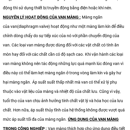
động thì sử dụng thiết bị truyền động bằng điện hoặc khí nén.
NGUYÊN LÝ HOẠT ĐỘNG CỦA VAN MÀNG :
Màng ngăn
của van(diaphragm valve) hoạt động như một màng làm kín để điều
chỉnh dòng chẩy do sự tiếp xúc của nó với phần chuyển động của
van. Các loại van màng được dùng đối với các vật chất có tính ăn
mòn hay đối với các chất cần có độ sạch cao.
Khi vận hành các loại
van màng không nên tác động những lực quá mạnh lúc đóng van vì
điều này có thể làm kẹt màng ngăn ở trong vòng làm kín và gây hư
hại màng ngăn.
Áp suất suất thấp nhất mà van có thể xử lý phụ
thuộc vào vật liệu của màng và nhiệt độ của chất lưu. Cũng vì vậy,
tuổi thọ của van chịu ảnh hưởng tính chất vật lý và hóa học của lưu
chất. Hơn nữa, áp suất thủy tĩnh của hệ thống không được vượt quá
mức áp suất tối đa của màng ngăn.
ỨNG DỤNG CỦA VAN MÀNG
TRONG CÔNG NGHIỆP :
Van màng thích hợp cho ứng dụng điều tiết