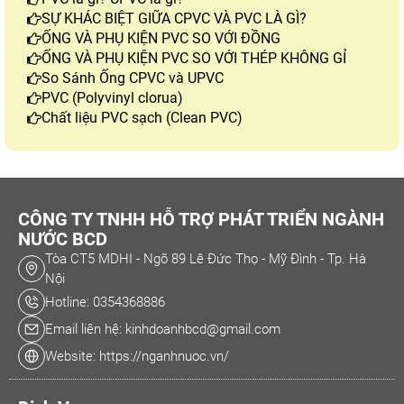
SỰ KHÁC BIỆT GIỮA CPVC VÀ PVC LÀ GÌ?
ỐNG VÀ PHỤ KIỆN PVC SO VỚI ĐỒNG
ỐNG VÀ PHỤ KIỆN PVC SO VỚI THÉP KHÔNG GỈ
So Sánh Ống CPVC và UPVC
PVC (Polyvinyl clorua)
Chất liệu PVC sạch (Clean PVC)
CÔNG TY TNHH HỖ TRỢ PHÁT TRIỂN NGÀNH
NƯỚC BCD
Tòa CT5 MDHI - Ngõ 89 Lê Đức Thọ - Mỹ Đình - Tp. Hà
Nội
Hotline: 0354368886
Email liên hệ: kinhdoanhbcd@gmail.com
Website: https://nganhnuoc.vn/