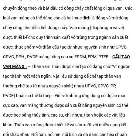
chuyển động theo và bắt đầu có dòng chảy chất lỏng đi qua van.
Các
loại van màng có thể dùng cho cả hai mục đích là đóng và mở dòng
chảy cũng như điều tiết dòng chảy.
Van màng (diaphragm valve)
được thiết kế cho quy trình sản xuất vô trùng trong ngành sản xuất
dược, thực phẩm với thân cấu tạo từ nhựa nguyên sinh như UPVC,
CPVC, PPH , PVDF màng bằng cao su EPDM, FPM, PTFE…
CẤU TẠO
VAN MÀNG :
– Thân van: Thân được chế tạo có dạng chữ “V” ngược
tạo thành một vách ngăn. Vật liêu sử dụng để chế tạp thân van
thường chế tạo từ nhựa nguyên sinh( nhựa UPVC, CPVC, PP,
PVDF) hoặc có thể là thép… Đối với những ứng dụng có độ ăn mòn
cực cao, van màng thường được sản xuất bằng nguyên sinh có thể
được bọc bằng thủy tinh, cao su, chì, nhựa, titan hoặc các vật liệu
khác. Thân van màng được thiết kế và sản xuất với nhiều dạng kết
nối khác nhau: Nối hàn, nối ren, nối bích và đa dạng các tiêu chuẩn