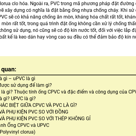
lorua clo hóa.
Ngoài ra, PVC trong mã phương pháp đặt đường 
vẽ xây dựng có nghĩa là đặt bằng ống nhựa chống cháy.
Khi sử
VC sẽ có khả năng chống ăn mòn, kháng hóa chất rất tốt, kháng
 mòn rất tốt, trong quá trình đặt ống không cần xử lý chống th
không sử dụng, nó cũng sẽ có độ kín nước tốt, đối với việc lắp 
bất kể là keo dán hay vòng cao su đều có thể đảm bảo độ kín n
n quan:
à gì – uPVC là gì
ược sử dụng để làm gì?
là gì? Thuộc tính ống CPVC và đặc điểm và công dụng của CP
à gì? UPVC là gì?
HÁC BIỆT GIỮA CPVC VÀ PVC LÀ GÌ?
VÀ PHỤ KIỆN PVC SO VỚI ĐỒNG
VÀ PHỤ KIỆN PVC SO VỚI THÉP KHÔNG GỈ
ánh Ống CPVC và UPVC
Polyvinyl clorua)