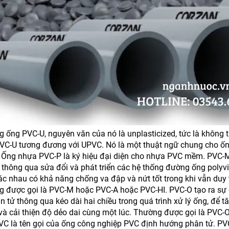
g ống PVC-U, nguyên văn của nó là unplasticized, tức là không 
PVC-U tương đương với UPVC. Nó là một thuật ngữ chung cho ố
Ống nhựa PVC-P là ký hiệu đại diện cho nhựa PVC mềm.
PVC-M
 thông qua sửa đổi và phát triển các hệ thống đường ống polyvi
hác nhau có khả năng chống va đập và nứt tốt trong khi vẫn duy 
ng được gọi là PVC-M hoặc PVC-A hoặc PVC-HI.
PVC-O tạo ra sự
 tử thông qua kéo dài hai chiều trong quá trình xử lý ống, để 
và cải thiện độ dẻo dai cùng một lúc. Thường được gọi là PVC-
C là tên gọi của ống công nghiệp PVC định hướng phân tử.
PVC