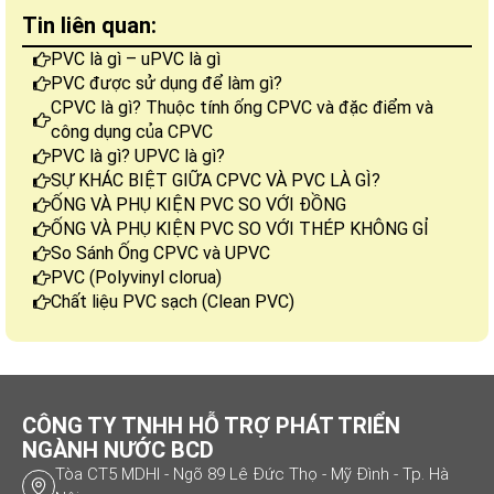
Tin liên quan:
PVC là gì – uPVC là gì
PVC được sử dụng để làm gì?
CPVC là gì? Thuộc tính ống CPVC và đặc điểm và
công dụng của CPVC
PVC là gì? UPVC là gì?
SỰ KHÁC BIỆT GIỮA CPVC VÀ PVC LÀ GÌ?
ỐNG VÀ PHỤ KIỆN PVC SO VỚI ĐỒNG
ỐNG VÀ PHỤ KIỆN PVC SO VỚI THÉP KHÔNG GỈ
So Sánh Ống CPVC và UPVC
PVC (Polyvinyl clorua)
Chất liệu PVC sạch (Clean PVC)
CÔNG TY TNHH HỖ TRỢ PHÁT TRIỂN
NGÀNH NƯỚC BCD
Tòa CT5 MDHI - Ngõ 89 Lê Đức Thọ - Mỹ Đình - Tp. Hà