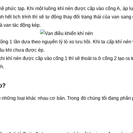
ề phức tạp. Khi một luồng khí nén được cấp vào cổng A, áp lực 
 hết lịch trình thì sẽ tự động thay đổi trạng thái của van sang
à van tác động kép.
g 1 lần dựa theo nguyên lý lò xo lưu hồi. Khi ta cấp khí nén vào
 đầu khi chưa được ép.
khi khí nén được cấp vào cổng 1 thì sẽ thoát ra ở công 2 tạo ra tr
h.
o?
 những loại khác nhau cơ bản. Trong đó chúng tôi đang phân p