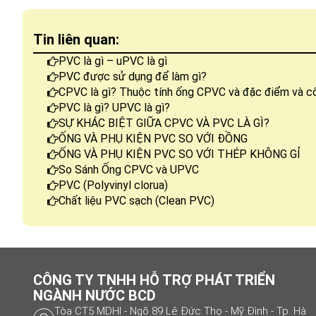
Tin liên quan:
PVC là gì – uPVC là gì
PVC được sử dụng để làm gì?
CPVC là gì? Thuộc tính ống CPVC và đặc điểm và 
PVC là gì? UPVC là gì?
SỰ KHÁC BIỆT GIỮA CPVC VÀ PVC LÀ GÌ?
ỐNG VÀ PHỤ KIỆN PVC SO VỚI ĐỒNG
ỐNG VÀ PHỤ KIỆN PVC SO VỚI THÉP KHÔNG GỈ
So Sánh Ống CPVC và UPVC
PVC (Polyvinyl clorua)
Chất liệu PVC sạch (Clean PVC)
CÔNG TY TNHH HỖ TRỢ PHÁT TRIỂN
NGÀNH NƯỚC BCD
Tòa CT5 MDHI - Ngõ 89 Lê Đức Thọ - Mỹ Đình - Tp. Hà