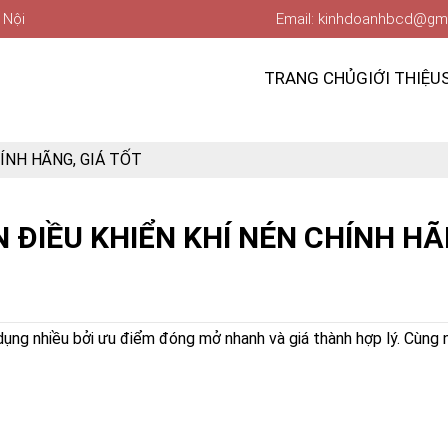
 Nội
Email: kinhdoanhbcd@gm
TRANG CHỦ
GIỚI THIỆU
HÍNH HÃNG, GIÁ TỐT
N ĐIỀU KHIỂN KHÍ NÉN CHÍNH HÃ
ụng nhiều bởi ưu điểm đóng mở nhanh và giá thành hợp lý. Cùng 