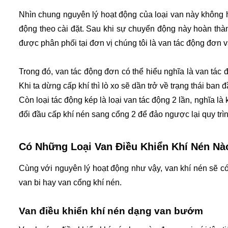
Nhìn chung nguyên lý hoạt động của loại van này không h
động theo cài đặt. Sau khi sự chuyển động này hoàn thành
được phân phối tại đơn vị chúng tôi là van tác động đơn v
Trong đó, van tác động đơn có thể hiểu nghĩa là van tác độn
Khi ta dừng cấp khí thì lò xo sẽ dần trở về trạng thái ban
Còn loại tác động kép là loại van tác động 2 lần, nghĩa là 
đổi đầu cấp khí nén sang cổng 2 để đảo ngược lại quy trìn
Có Những Loại Van Điều Khiển Khí Nén Nà
Cùng với nguyên lý hoạt động như vậy, van khí nén sẽ có
van bi hay van cổng khí nén.
Van điều khiển khí nén dạng van bướm