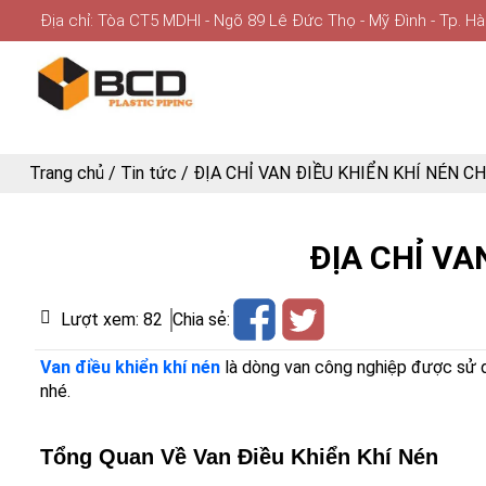
Địa chỉ: Tòa CT5 MDHI - Ngõ 89 Lê Đức Thọ - Mỹ Đình - Tp. Hà
Trang chủ
/
Tin tức
/
ĐỊA CHỈ VAN ĐIỀU KHIỂN KHÍ NÉN C
ĐỊA CHỈ VA
Lượt xem:
82
Chia sẻ:
Van điều khiển khí nén
là dòng van công nghiệp được sử d
nhé.
Tổng Quan Về Van Điều Khiển Khí Nén 