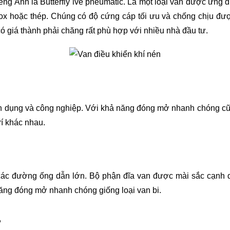
ếng Anh là Butterfly lve pneumatic. Là một loại van được ứng 
x hoặc thép. Chúng có độ cứng cáp tối ưu và chống chịu được 
có giá thành phải chăng rất phù hợp với nhiều nhà đầu tư.
dân dụng và công nghiệp. Với khả năng đóng mở nhanh chóng cũn
rí khác nhau.
 đường ống dẫn lớn. Bộ phận đĩa van được mài sắc cạnh dưới
năng đóng mở nhanh chóng giống loại van bi.
?