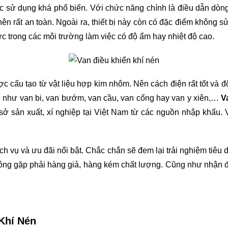
c sử dụng khá phổ biến. Với chức năng chính là điều dẫn dòng
n rất an toàn. Ngoài ra, thiết bị này còn có đặc điểm không s
c trong các môi trường làm việc có độ ẩm hay nhiệt độ cao.
 cấu tạo từ vật liệu hợp kim nhôm. Nên cách điện rất tốt và độ b
ụ như van bi, van bướm, van cầu, van cổng hay van y xiên,… 
V
sở sản xuất, xí nghiệp tại Việt Nam từ các nguồn nhập khẩu. 
 vụ và ưu đãi nổi bật. Chắc chắn sẽ đem lại trải nghiệm tiêu d
hông gặp phải hàng giả, hàng kém chất lượng. Cũng như nhận đượ
Khí Nén 