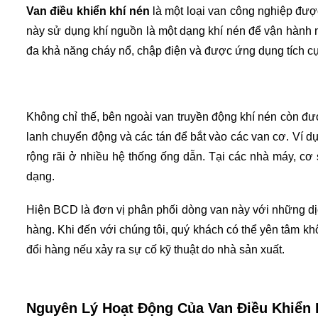
Van điều khiển khí nén
 là một loại van công nghiệp đượ
này sử dụng khí nguồn là một dạng khí nén để vận hành nê
đa khả năng cháy nổ, chập điện và được ứng dụng tích cự
Không chỉ thế, bên ngoài van truyền động khí nén còn được
lanh chuyển động và các tán để bắt vào các van cơ. Ví d
rộng rãi ở nhiều hệ thống ống dẫn. Tại các nhà máy, cơ 
dạng.
Hiện BCD là đơn vị phân phối dòng van này với những dịch
hàng. Khi đến với chúng tôi, quý khách có thể yên tâm k
đổi hàng nếu xảy ra sự cố kỹ thuật do nhà sản xuất.
Nguyên Lý Hoạt Động Của Van Điều Khiển 