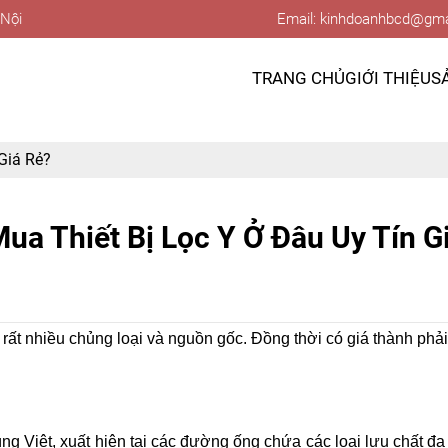
 Nội
Email: kinhdoanhbcd@gma
TRANG CHỦ
GIỚI THIỆU
S
Giá Rẻ?
ua Thiết Bị Lọc Y Ở Đâu Uy Tín G
 rất nhiều chủng loại và nguồn gốc. Đồng thời có giá thành ph
 dùng Việt, xuất hiện tại các đường ống chứa các loại lưu chất đ