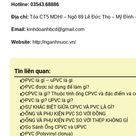
Hotline: 03543.68886
Địa chỉ:
 Tòa CT5 MDHI – Ngõ 89 Lê Đức Thọ – Mỹ Đình 
Email:
 kinhdoanhbcd@gmail.com
Website:
 http://nganhnuoc.vn/
Tin liên quan:
PVC là gì – uPVC là gì
PVC được sử dụng để làm gì?
CPVC là gì? Thuộc tính ống CPVC và đặc điểm và 
PVC là gì? UPVC là gì?
SỰ KHÁC BIỆT GIỮA CPVC VÀ PVC LÀ GÌ?
ỐNG VÀ PHỤ KIỆN PVC SO VỚI ĐỒNG
ỐNG VÀ PHỤ KIỆN PVC SO VỚI THÉP KHÔNG GỈ
So Sánh Ống CPVC và UPVC
PVC (Polyvinyl clorua)