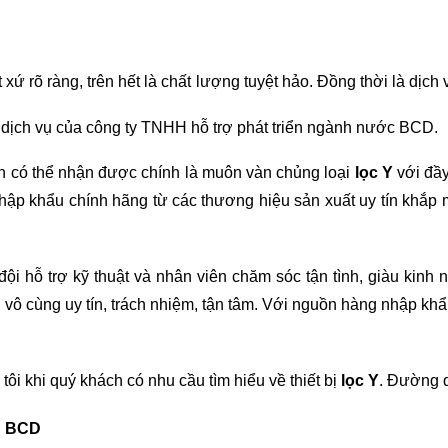
xứ rõ ràng, trên hết là chất lượng tuyệt hảo. Đồng thời là dịc
dịch vụ của 
công ty TNHH hỗ trợ phát triển ngành nước BCD.
ạn có thể nhận được chính là muôn vàn chủng loại 
lọc Y
 với đầ
hập khẩu chính hãng từ các thương hiệu sản xuất uy tín khắp 
 đội hỗ trợ kỹ thuật và nhân viên chăm sóc tận tình, giàu kin
 vô cùng uy tín, trách nhiệm, tận tâm. Với nguồn hàng nhập khẩ
ôi khi quý khách có nhu cầu tìm hiểu về thiết bị 
lọc Y
. Đường d
C BCD