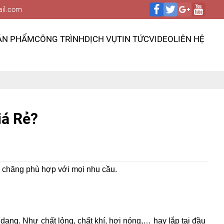
il.com
ẢN PHẨM
CÔNG TRÌNH
DỊCH VỤ
TIN TỨC
VIDEO
LIÊN HỆ
iá Rẻ?
ải chăng phù hợp với mọi nhu cầu.
a dạng. Như chất lỏng, chất khí, hơi nóng,… hay lắp tại đầu 