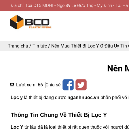
Địa chỉ: Tòa CT5 MDHI - Ngõ 89 Lê Đức Thọ - Mỹ Đình - Tp. Hà
Trang chủ
/
Tin tức
/
Nên Mua Thiết Bị Lọc Y Ở Đâu Uy Tín 
Nên M
Lượt xem:
66
Chia sẻ:
Lọc y
 là thiết bị đang được 
nganhnuoc.vn
 phân phối với
Thông Tin Chung Về Thiết Bị Lọc Y
Lọc Y
 từ lâu đã là loại thiết bị rất quen thuộc với người