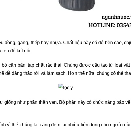
iệu đồng, gang, thép hay nhựa. Chất liệu này có độ bền cao, chị
ren để kết nối.
 bỏ cặn bẩn, tạp chất rác thải. Chúng được cấu tạo từ loại vật 
 thể dễ dàng tháo rời và làm sạch. Hơn thế nữa, chúng có thể th
g tự giống như phần thân van. Bộ phận này có chức năng bảo vệ 
ính vì thế chúng lại càng đem lại nhiều tiện dụng cho người dùn