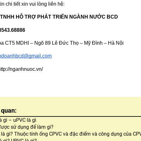
n chi tiết xin vui lòng liên hệ:
 TNHH HỖ TRỢ PHÁT TRIỂN NGÀNH NƯỚC BCD
03543.68886
òa CT5 MDHI – Ngõ 89 Lê Đức Thọ – Mỹ Đình – Hà Nội
hdoanhbcd@gmail.com
http://nganhnuoc.vn/
n quan:
à gì – uPVC là gì
ược sử dụng để làm gì?
là gì? Thuộc tính ống CPVC và đặc điểm và công dụng của CP
à gì? UPVC là gì?