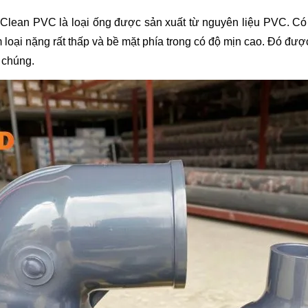
lean PVC là loại ống được sản xuất từ nguyên liệu PVC. Có đ
 loại nặng rất thấp và bề mặt phía trong có độ mịn cao. Đó được 
a chúng.