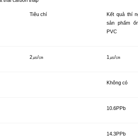
 thải carbon thấp
Tiêu chí
Kết quả thí n
sản phẩm ố
PVC
2㎲/㎝
1㎲/㎝
Không có
10.6PPb
14.3PPb