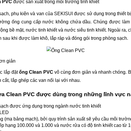
n PVC
 được sản xuất trong môi trường tinh khiết
ch, phụ kiện và van của SEKISUI được sử dụng trong thiết bị
ường ống cung cấp nước không chứa dầu. Chúng được làm 
động bề mặt, nước tinh khiết và nước siêu tinh khiết. Ngoài ra, 
 sau khi được làm khô, lắp ráp và đóng gói trong phòng sạch.
ơn giản
c lắp đặt 
ống Clean PVC
 vô cùng đơn giản và nhanh chóng. Bở
 cắt, lắp ghép các van nối lại với nhau.
a Clean PVC được dùng trong những lĩnh vực 
ạch được ứng dụng trong ngành nước tinh khiết
/LED
g (mạ bảng mạch), bởi quy trình sản xuất sẽ yêu cầu môi trườn
ếp hạng 100.000 và 1.000 và nước rửa có độ tinh khiết cao từ 1