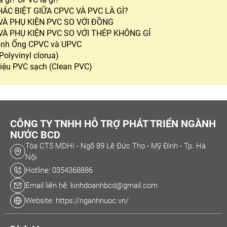
ÁC BIỆT GIỮA CPVC VÀ PVC LÀ GÌ?
VÀ PHỤ KIỆN PVC SO VỚI ĐỒNG
VÀ PHỤ KIỆN PVC SO VỚI THÉP KHÔNG GỈ
ánh Ống CPVC và UPVC
Polyvinyl clorua)
liệu PVC sạch (Clean PVC)
CÔNG TY TNHH HỖ TRỢ PHÁT TRIỂN NGÀNH
NƯỚC BCD
Tòa CT5 MDHI - Ngõ 89 Lê Đức Thọ - Mỹ Đình - Tp. Hà
Nội
Hotline: 0354368886
Email liên hệ: kinhdoanhbcd@gmail.com
Website: https://nganhnuoc.vn/