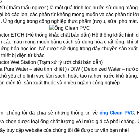
s
O ( thẩm thấu ngược) là một quá trình lọc nước sử dụng màng 
ại bỏ các ion, các phân tử không mong muốn và các phần tử lớn
. Ứng dụng trong công nghiệp thực phẩm (rượu, sữa, pho mát
ctor ETCH (Hệ thống khắc chất bán dẫn) Hệ thống khắc hình 
h các mẫu mong muốn bằng cách sử dụng hóa chất lỏng, khí ph
ứng hóa học ion. Nó được sử dụng trong dây chuyền sản xuất c
thiết bị điện tử khác
tor Wet Station (Trạm xử lý ướt chất bán dẫn)
a Pure Water – siêu tinh khiết ) / DIW ( Deionized Water – nước 
hủ yếu cho lĩnh vực làm sạch, hoặc tạo ra hơi nước khử trùng, 
ẫn điện tử, sản xuất thuốc và nhiều ngành công nghiệp
n
ống Clean PVC
rên, chúng tôi đã chia sẻ những thông tin về
. 
ựa chọn được loại ống chất lượng với mức giá cả phải chăng. C
ãy truy cập website của chúng tôi để được tư vấn bạn nhé!