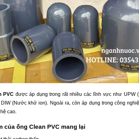
n PVC 
được áp dụng trong rất nhiều các lĩnh vực như UPW (
), DIW (Nước khử ion). Ngoài ra, còn áp dụng trong công nghiệ
hệ cao.
m của ống Clean PVC mang lại