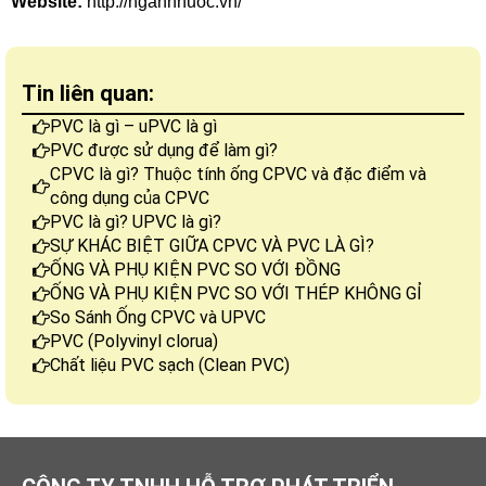
Website:
 http://nganhnuoc.vn/
Tin liên quan:
PVC là gì – uPVC là gì
PVC được sử dụng để làm gì?
CPVC là gì? Thuộc tính ống CPVC và đặc điểm và
công dụng của CPVC
PVC là gì? UPVC là gì?
SỰ KHÁC BIỆT GIỮA CPVC VÀ PVC LÀ GÌ?
ỐNG VÀ PHỤ KIỆN PVC SO VỚI ĐỒNG
ỐNG VÀ PHỤ KIỆN PVC SO VỚI THÉP KHÔNG GỈ
So Sánh Ống CPVC và UPVC
PVC (Polyvinyl clorua)
Chất liệu PVC sạch (Clean PVC)