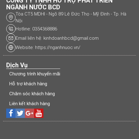
CÔNG TY TNHH HỖ TRỢ PHÁT TRIỂN
NGÀNH NƯỚC BCD
Tòa CT5 MDHI - Ngõ 89 Lê Đức Thọ - Mỹ Đình - Tp. Hà
Nội
Hotline: 0354368886
Email liên hệ: kinhdoanhbcd@gmail.com
Website: https://nganhnuoc.vn/
Dịch Vụ
Chương trình khuyến mãi
Hỗ trợ khách hàng
Chăm sóc khách hàng
Liên kết khách hàng