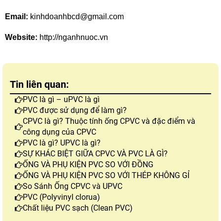
Email:
 kinhdoanhbcd@gmail.com
Website:
 http://nganhnuoc.vn
Tin liên quan:
PVC là gì – uPVC là gì
PVC được sử dụng để làm gì?
CPVC là gì? Thuộc tính ống CPVC và đặc điểm và
công dụng của CPVC
PVC là gì? UPVC là gì?
SỰ KHÁC BIỆT GIỮA CPVC VÀ PVC LÀ GÌ?
ỐNG VÀ PHỤ KIỆN PVC SO VỚI ĐỒNG
ỐNG VÀ PHỤ KIỆN PVC SO VỚI THÉP KHÔNG GỈ
So Sánh Ống CPVC và UPVC
PVC (Polyvinyl clorua)
Chất liệu PVC sạch (Clean PVC)