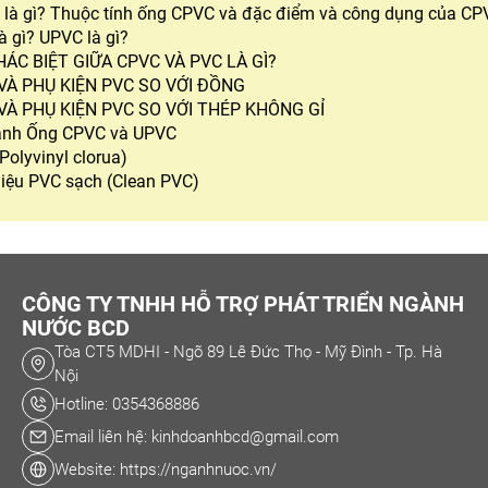
là gì? Thuộc tính ống CPVC và đặc điểm và công dụng của CP
à gì? UPVC là gì?
HÁC BIỆT GIỮA CPVC VÀ PVC LÀ GÌ?
VÀ PHỤ KIỆN PVC SO VỚI ĐỒNG
VÀ PHỤ KIỆN PVC SO VỚI THÉP KHÔNG GỈ
ánh Ống CPVC và UPVC
Polyvinyl clorua)
liệu PVC sạch (Clean PVC)
CÔNG TY TNHH HỖ TRỢ PHÁT TRIỂN NGÀNH
NƯỚC BCD
Tòa CT5 MDHI - Ngõ 89 Lê Đức Thọ - Mỹ Đình - Tp. Hà
Nội
Hotline: 0354368886
Email liên hệ: kinhdoanhbcd@gmail.com
Website: https://nganhnuoc.vn/