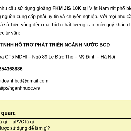
 nhu cầu sử dụng gioăng 
FKM JIS 10K
 tại Việt Nam rất phổ bi
 nguồn cung cấp phải uy tín và chuyên nghiệp. Với mọi nhu cầu
à sở hữu vòng đệm mặt bích chất lượng cao, mời quý khách li
ợc tư vấn:
 TNHH HỖ TRỢ PHÁT TRIỂN NGÀNH NƯỚC BCD
òa CT5 MDHI – Ngõ 89 Lê Đức Thọ – Mỹ Đình – Hà Nội
0354368886
nhdoanhbcd@gmail.com
http://nganhnuoc.vn/
n quan:
à gì – uPVC là gì
ược sử dụng để làm gì?