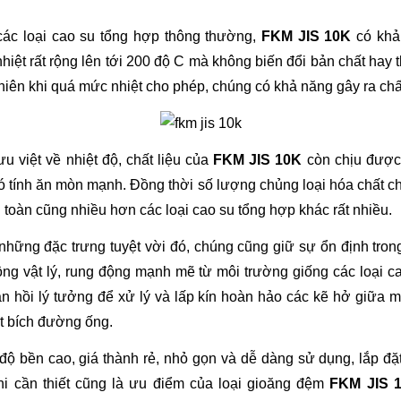
các loại cao su tổng hợp thông thường, 
FKM JIS 10K
 có khả
hiệt rất rộng lên tới 200 độ C mà không biến đổi bản chất hay th
hiên khi quá mức nhiệt cho phép, chúng có khả năng gây ra chấ
u việt về nhiệt độ, chất liệu của 
FKM JIS 10K
 còn chịu được 
ó tính ăn mòn mạnh. Đồng thời số lượng chủng loại hóa chất ch
n toàn cũng nhiều hơn các loại cao su tổng hợp khác rất nhiều.
hững đặc trưng tuyệt vời đó, chúng cũng giữ sự ổn định tron
ộng vật lý, rung động mạnh mẽ từ môi trường giống các loại ca
 hồi lý tưởng để xử lý và lấp kín hoàn hảo các kẽ hở giữa mặ
t bích đường ống.
ộ bền cao, giá thành rẻ, nhỏ gọn và dễ dàng sử dụng, lắp đặ
hi cần thiết cũng là ưu điểm của loại gioăng đệm 
FKM JIS 