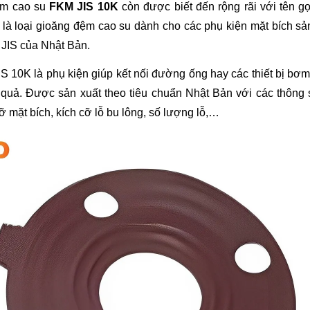
m cao su 
FKM JIS 10K
 còn được biết đến rộng rãi với tên g
 là loại gioăng đệm cao su dành cho các phụ kiện mặt bích sản
 JIS của Nhật Bản.
IS 10K là phụ kiện giúp kết nối đường ống hay các thiết bị bơm
quả. Được sản xuất theo tiêu chuẩn Nhật Bản với các thông s
ỡ mặt bích, kích cỡ lỗ bu lông, số lượng lỗ,…