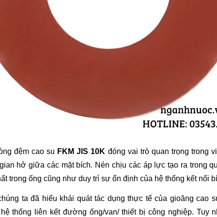
vòng đệm cao su 
FKM JIS 10K 
đóng vai trò quan trọng trong vi
gian hở giữa các mặt bích. Nén chịu các áp lực tạo ra trong quá
ất trong ống cũng như duy trì sự ổn định của hệ thống kết nối b
húng ta đã hiểu khái quát tác dụng thực tế của gioăng cao s
 hệ thống liên kết đường ống/van/ thiết bị công nghiệp. Tuy nh